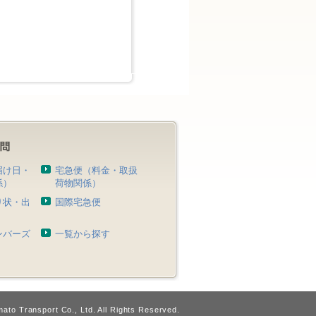
届け日・
宅急便（料金・取扱
係）
荷物関係）
り状・出
国際宅急便
）
ンバーズ
一覧から探す
ato Transport Co., Ltd. All Rights Reserved.