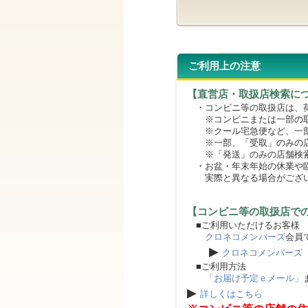
ご利用上の注意
【直営店・取扱店検索に
・コンビニ等の取扱店は、荷
※コンビニまたは一部の取扱
※クール宅急便など、一部
※一部、「受取」のみの店
※「発送」のみの店舗検索
・お盆・年末年始の休業や臨
実際と異なる場合がござ
【コンビニ等の取扱店で
■ご利用いただけるお客様
クロネコメンバーズ
会員
▶
クロネコメンバーズ
■ご利用方法
「お届け予定ｅメール」
▶
詳しくはこちら