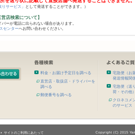
所を送り状に記載して直接店舗へ発送することはできません。
取りサービス」
として発送することができます。）
直営店検索について】
バーが電話に出られない場合があります。
スセンター
へお問い合わせください。
料金・お届け予定日を調べる
宅急便（お
発送情報関
直営店・取扱店・ドライバーを
宅急便（送
調べる
荷・その他
郵便番号を調べる
クロネコメ
のサービス
Copyright (C) 2015 Yam
サイトのご利用にあたって