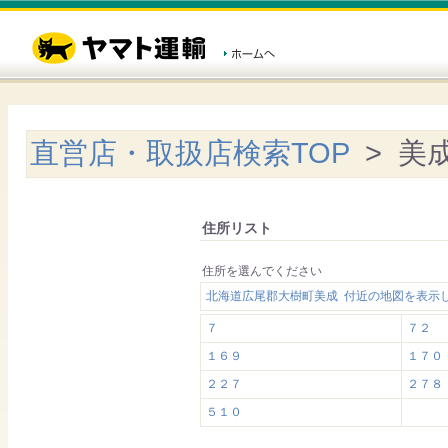
直営店・取扱店検索TOP
> 美
住所リスト
住所を選んでください
北海道広尾郡大樹町美成 付近の地図を表示
７
７２
１６９
１７０
２２７
２７８
５１０