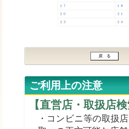
１７
１８
２０
２１
２３
２４
ご利用上の注意
【直営店・取扱店検
・コンビニ等の取扱店