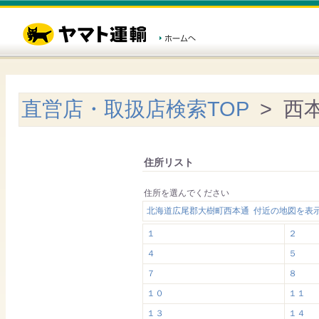
直営店・取扱店検索TOP
> 西
住所リスト
住所を選んでください
北海道広尾郡大樹町西本通 付近の地図を表
１
２
４
５
７
８
１０
１１
１３
１４