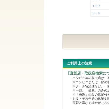
１９７
２００
ご利用上の注意
【直営店・取扱店検索に
・コンビニ等の取扱店は、荷
※コンビニまたは一部の取扱
※クール宅急便など、一部
※一部、「受取」のみの店
※「発送」のみの店舗検索
・お盆・年末年始の休業や臨
実際と異なる場合がござ