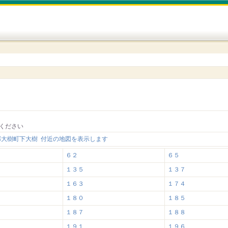
ください
郡大樹町下大樹 付近の地図を表示します
６２
６５
１３５
１３７
１６３
１７４
１８０
１８５
１８７
１８８
１９１
１９６