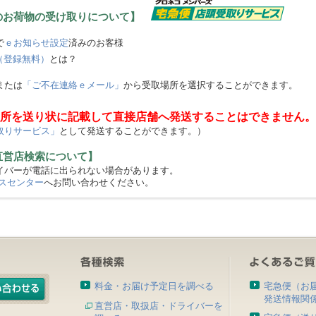
のお荷物の受け取りについて】
で
ｅお知らせ設定
済みのお客様
（登録無料）
とは？
または
「ご不在連絡ｅメール」
から受取場所を選択することができます。
所を送り状に記載して直接店舗へ発送することはできません。
取りサービス」
として発送することができます。）
直営店検索について】
バーが電話に出られない場合があります。
スセンター
へお問い合わせください。
料金・お届け予定日を調べる
宅急便（お
発送情報関
直営店・取扱店・ドライバーを