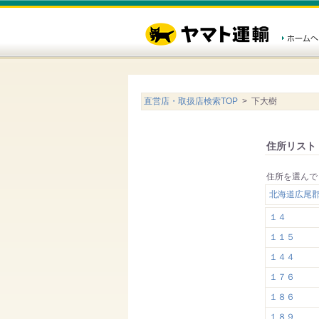
直営店・取扱店検索TOP
> 下大樹
住所リスト
住所を選んで
北海道広尾
１４
１１５
１４４
１７６
１８６
１８９