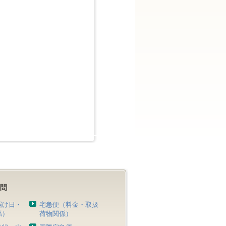
届け日・
宅急便（料金・取扱
係）
荷物関係）