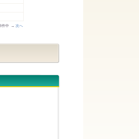
/28件中 →
次へ