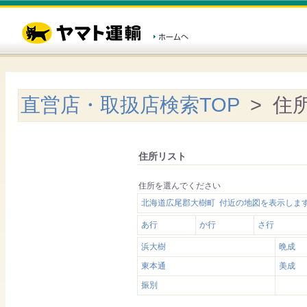
直営店・取扱店検索TOP
> 住
住所リスト
住所を選んでください
北海道広尾郡大樹町 付近の地図を表示しま
あ行
か行
さ行
浜大樹
晩成
東本通
美成
振別