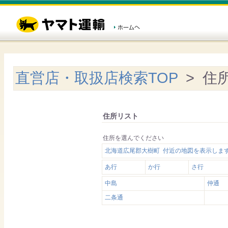
直営店・取扱店検索TOP
> 住
住所リスト
住所を選んでください
北海道広尾郡大樹町 付近の地図を表示しま
あ行
か行
さ行
中島
仲通
二条通