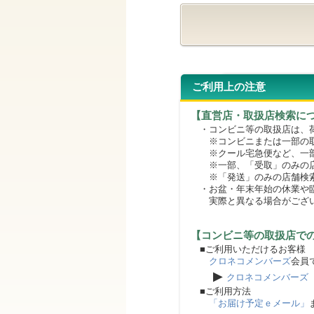
ご利用上の注意
【直営店・取扱店検索に
・コンビニ等の取扱店は、荷
※コンビニまたは一部の取扱
※クール宅急便など、一部
※一部、「受取」のみの店
※「発送」のみの店舗検索
・お盆・年末年始の休業や臨
実際と異なる場合がござ
【コンビニ等の取扱店で
■ご利用いただけるお客様
クロネコメンバーズ
会員
▶
クロネコメンバーズ
■ご利用方法
「お届け予定ｅメール」