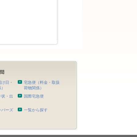
届け日・
宅急便（料金・取扱
係）
荷物関係）
り状・出
国際宅急便
）
ンバーズ
一覧から探す