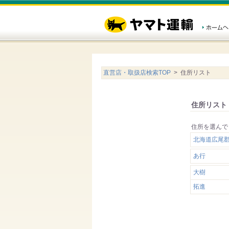
直営店・取扱店検索TOP
> 住所リスト
住所リスト
住所を選んで
北海道広尾
あ行
大樹
拓進