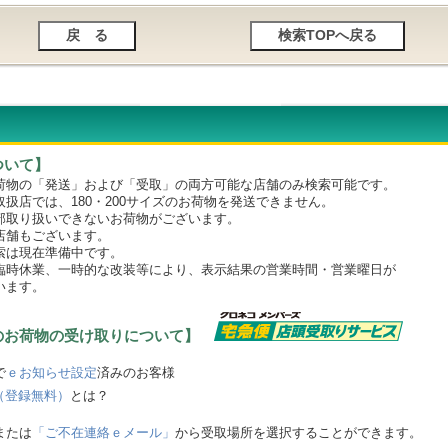
ついて】
物の「発送」および「受取」の両方可能な店舗のみ検索可能です。
店では、180・200サイズのお荷物を発送できません。
取り扱いできないお荷物がございます。
舗もございます。
は現在準備中です。
時休業、一時的な改装等により、表示結果の営業時間・営業曜日が
います。
のお荷物の受け取りについて】
で
ｅお知らせ設定
済みのお客様
（登録無料）
とは？
または
「ご不在連絡ｅメール」
から受取場所を選択することができます。