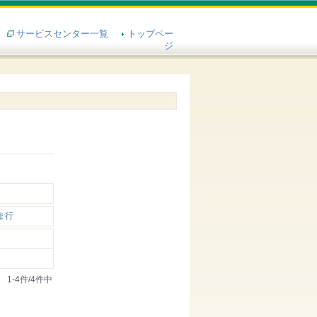
サービスセンター一覧
トップペー
ジ
ま行
1-4件/4件中