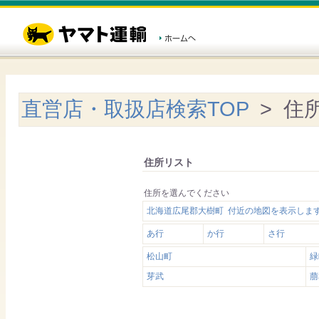
直営店・取扱店検索TOP
> 住
住所リスト
住所を選んでください
北海道広尾郡大樹町 付近の地図を表示しま
あ行
か行
さ行
松山町
緑
芽武
萠