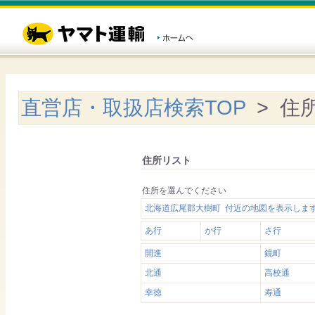
直営店・取扱店検索TOP
> 住
住所リスト
住所を選んでください
北海道広尾郡大樹町 付近の地図を表示しま
あ行
か行
さ行
開進
鏡町
北通
高校通
幸徳
寿通