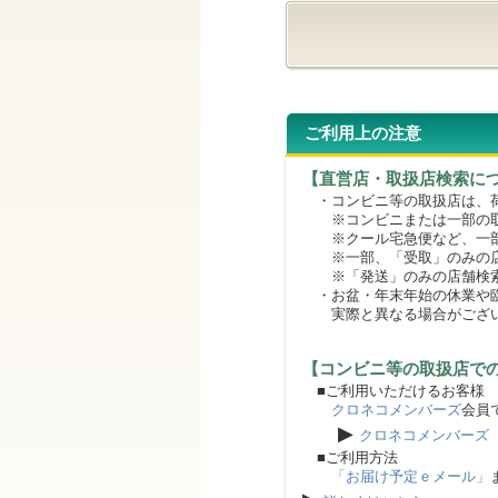
ご利用上の注意
【直営店・取扱店検索に
・コンビニ等の取扱店は、荷
※コンビニまたは一部の取扱
※クール宅急便など、一部
※一部、「受取」のみの店
※「発送」のみの店舗検索
・お盆・年末年始の休業や臨
実際と異なる場合がござ
【コンビニ等の取扱店で
■ご利用いただけるお客様
クロネコメンバーズ
会員
▶
クロネコメンバーズ
■ご利用方法
「お届け予定ｅメール」