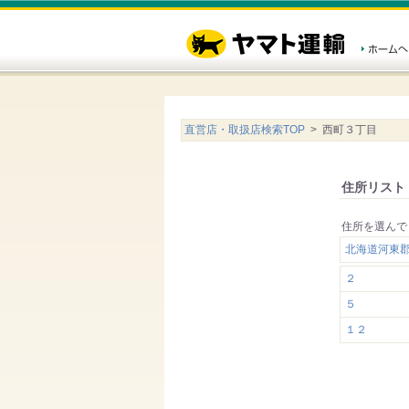
直営店・取扱店検索TOP
> 西町３丁目
住所リスト
住所を選んで
北海道河東
２
５
１２