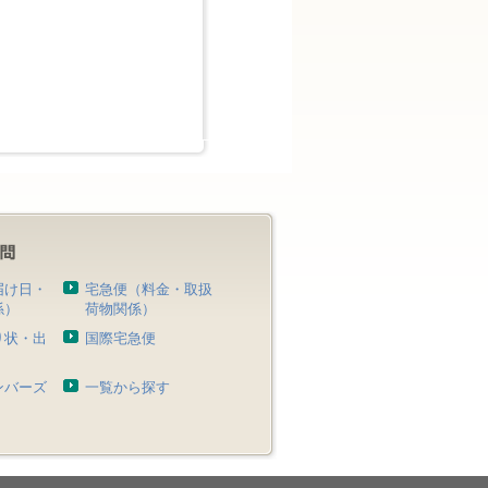
届け日・
宅急便（料金・取扱
係）
荷物関係）
り状・出
国際宅急便
）
ンバーズ
一覧から探す