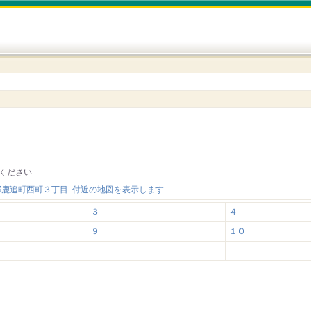
ください
郡鹿追町西町３丁目 付近の地図を表示します
３
４
９
１０