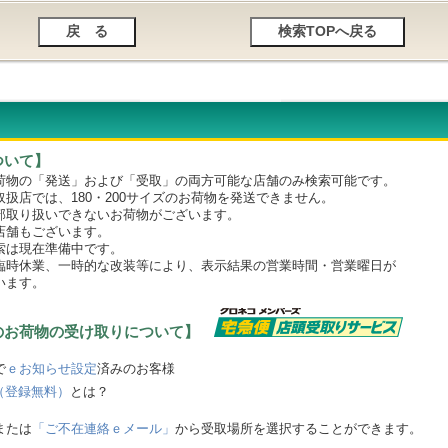
ついて】
物の「発送」および「受取」の両方可能な店舗のみ検索可能です。
店では、180・200サイズのお荷物を発送できません。
取り扱いできないお荷物がございます。
舗もございます。
は現在準備中です。
時休業、一時的な改装等により、表示結果の営業時間・営業曜日が
います。
のお荷物の受け取りについて】
で
ｅお知らせ設定
済みのお客様
（登録無料）
とは？
または
「ご不在連絡ｅメール」
から受取場所を選択することができます。