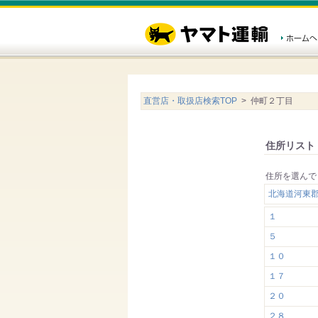
直営店・取扱店検索TOP
> 仲町２丁目
住所リスト
住所を選んで
北海道河東
１
５
１０
１７
２０
２８