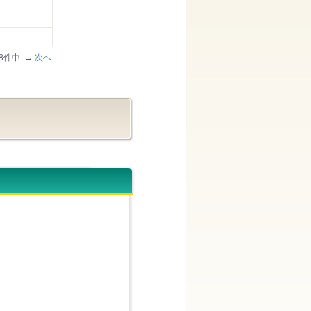
/28件中 →
次へ