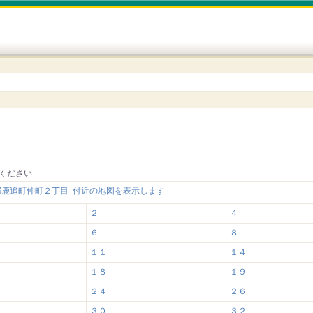
ください
郡鹿追町仲町２丁目 付近の地図を表示します
２
４
６
８
１１
１４
１８
１９
２４
２６
３０
３２