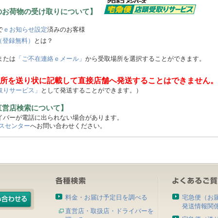
のお荷物の受け取りについて】
で
ｅお知らせ設定
済みのお客様
（登録無料）
とは？
または
「ご不在連絡ｅメール」
から受取場所を選択することができます。
所を送り状に記載して直接店舗へ発送することはできません。
取りサービス」
として発送することができます。）
直営店検索について】
バーが電話に出られない場合があります。
スセンター
へお問い合わせください。
料金・お届け予定日を調べる
宅急便（お
発送情報関
直営店・取扱店・ドライバーを