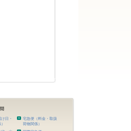
届け日・
宅急便（料金・取扱
係）
荷物関係）