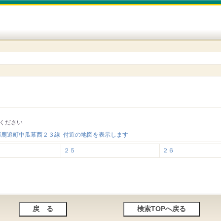
ください
郡鹿追町中瓜幕西２３線 付近の地図を表示します
２５
２６