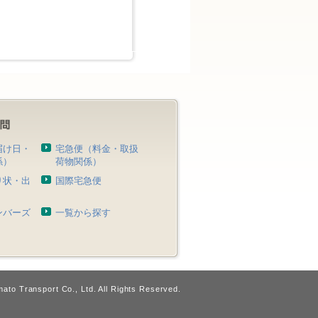
届け日・
宅急便（料金・取扱
係）
荷物関係）
り状・出
国際宅急便
）
ンバーズ
一覧から探す
ato Transport Co., Ltd. All Rights Reserved.