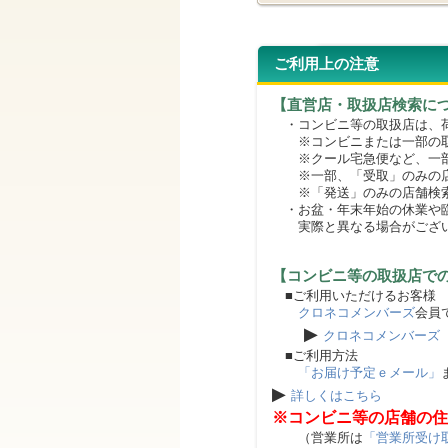
ご利用上の注意
【直営店・取扱店検索に
・コンビニ等の取扱店は、荷
※コンビニまたは一部の取扱
※クール宅急便など、一部
※一部、「受取」のみの店
※「発送」のみの店舗検索
・お盆・年末年始の休業や臨
実際と異なる場合がござ
【コンビニ等の取扱店で
■ご利用いただけるお客様
クロネコメンバーズ
会員
▶
クロネコメンバーズ
■ご利用方法
「お届け予定ｅメール」
▶
詳しくはこちら
※コンビニ等の店舗の住
（営業所は
「営業所受け