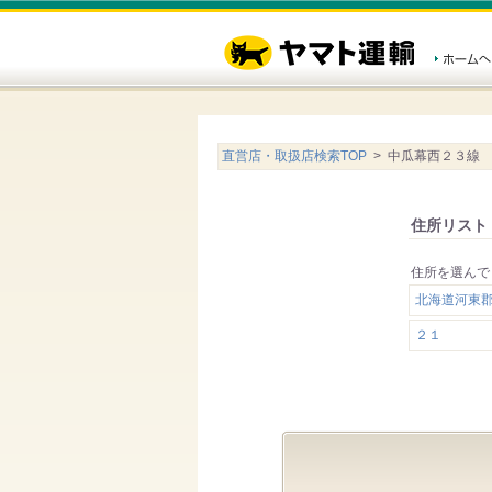
直営店・取扱店検索TOP
> 中瓜幕西２３線
住所リスト
住所を選んで
北海道河東
２１