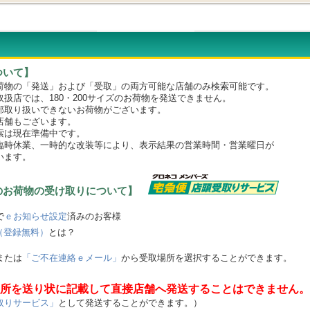
ついて】
物の「発送」および「受取」の両方可能な店舗のみ検索可能です。
店では、180・200サイズのお荷物を発送できません。
取り扱いできないお荷物がございます。
舗もございます。
は現在準備中です。
時休業、一時的な改装等により、表示結果の営業時間・営業曜日が
います。
のお荷物の受け取りについて】
で
ｅお知らせ設定
済みのお客様
（登録無料）
とは？
または
「ご不在連絡ｅメール」
から受取場所を選択することができます。
所を送り状に記載して直接店舗へ発送することはできません。
取りサービス」
として発送することができます。）