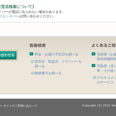
直営店検索について】
バーが電話に出られない場合があります。
スセンター
へお問い合わせください。
料金・お届け予定日を調べる
宅急便（お
発送情報関
直営店・取扱店・ドライバーを
宅急便（送
調べる
荷・その他
郵便番号を調べる
クロネコメ
のサービス
Copyright (C) 2015 Yam
サイトのご利用にあたって