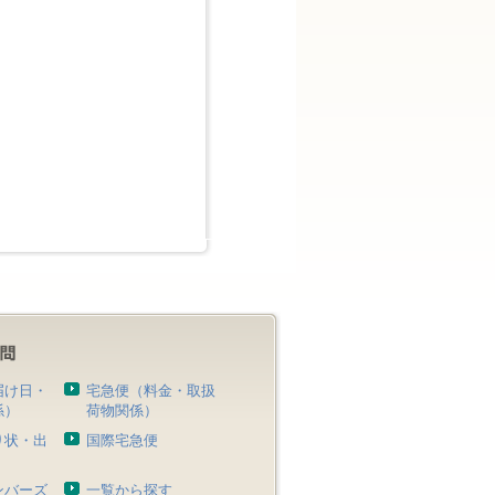
届け日・
宅急便（料金・取扱
係）
荷物関係）
り状・出
国際宅急便
）
ンバーズ
一覧から探す