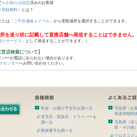
で
ｅお知らせ設定
済みのお客様
（登録無料）
とは？
または
「ご不在連絡ｅメール」
から受取場所を選択することができます。
所を送り状に記載して直接店舗へ発送することはできません。
取りサービス」
として発送することができます。）
直営店検索について】
バーが電話に出られない場合があります。
スセンター
へお問い合わせください。
料金・お届け予定日を調べる
宅急便（お
発送情報関
直営店・取扱店・ドライバーを
宅急便（送
調べる
荷・その他
郵便番号を調べる
クロネコメ