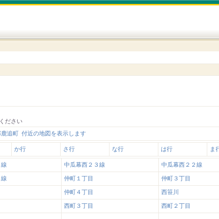
ください
郡鹿追町 付近の地図を表示します
か行
さ行
な行
は行
ま
１線
中瓜幕西２３線
中瓜幕西２２線
０線
仲町１丁目
仲町３丁目
仲町４丁目
西笹川
西町３丁目
西町２丁目