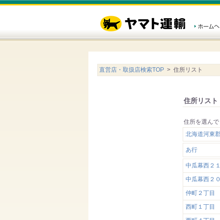
直営店・取扱店検索TOP
> 住所リスト
住所リスト
住所を選んで
北海道河東
あ行
中瓜幕西２
中瓜幕西２
仲町２丁目
西町１丁目