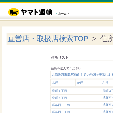
直営店・取扱店検索TOP
> 住
住所リスト
住所を選んでください
北海道河東郡鹿追町 付近の地図を表示しま
あ行
か行
さ行
泉町１丁目
泉町３
泉町４丁目
瓜幕西
瓜幕西３３線
瓜幕西
瓜幕西３丁目
瓜幕西