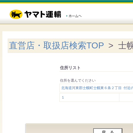
直営店・取扱店検索TOP
> 士
住所リスト
住所を選んでください
北海道河東郡士幌町士幌東６条２丁目 付近
１