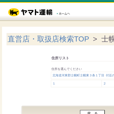
直営店・取扱店検索TOP
> 士
住所リスト
住所を選んでください
北海道河東郡士幌町士幌東３条１丁目 付近
１
２