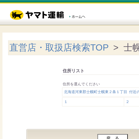
直営店・取扱店検索TOP
> 士
住所リスト
住所を選んでください
北海道河東郡士幌町士幌東２条１丁目 付近
１
２