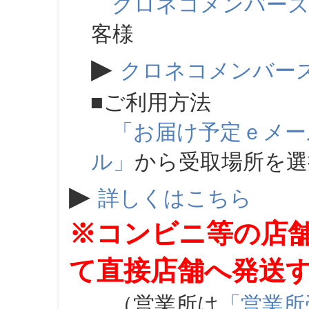
クロネコメンバー
客様
▶
クロネコメンバー
■ご利用方法
「お届け予定ｅメー
ル」
から受取場所を
▶
詳しくはこちら
※コンビニ等の店
て直接店舗へ発送
（営業所は
「営業所