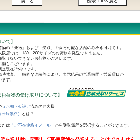
ついて】
物の「発送」および「受取」の両方可能な店舗のみ検索可能です。
店では、180・200サイズのお荷物を発送できません。
取り扱いできないお荷物がございます。
舗もございます。
は現在準備中です。
時休業、一時的な改装等により、表示結果の営業時間・営業曜日が
います。
のお荷物の受け取りについて】
で
ｅお知らせ設定
済みのお客様
（登録無料）
とは？
または
「ご不在連絡ｅメール」
から受取場所を選択することができます。
所を送り状に記載して直接店舗へ発送することはできません。