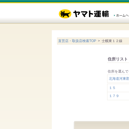
直営店・取扱店検索TOP
> 士幌東１２線
住所リスト
住所を選んで
北海道河東
１５
１７９