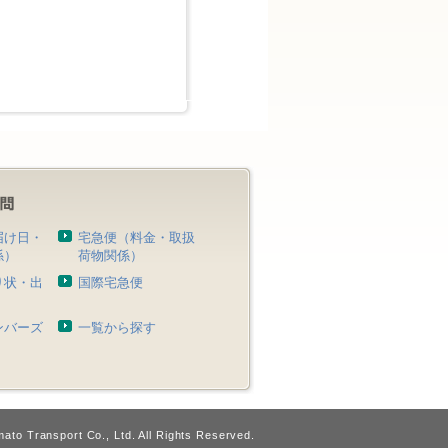
届け日・
宅急便（料金・取扱
係）
荷物関係）
り状・出
国際宅急便
）
ンバーズ
一覧から探す
ato Transport Co., Ltd. All Rights Reserved.