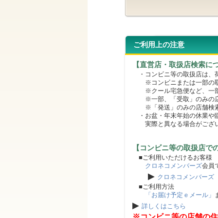
ご利用上の注意
【直営店・取扱店検索に
・コンビニ等の取扱店は、荷
※コンビニまたは一部の取扱
※クール宅急便など、一部
※一部、「受取」のみの店
※「発送」のみの店舗検索
・お盆・年末年始の休業や臨
実際と異なる場合がござ
【コンビニ等の取扱店で
■ご利用いただけるお客様
クロネコメンバーズ
会員
▶
クロネコメンバーズ
■ご利用方法
「お届け予定ｅメール」
▶
詳しくはこちら
※コンビニ等の店舗の住