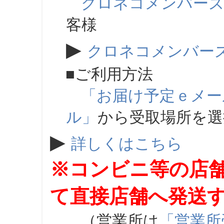
クロネコメンバー
客様
▶
クロネコメンバー
■ご利用方法
「お届け予定ｅメー
ル」
から受取場所を
▶
詳しくはこちら
※コンビニ等の店
て直接店舗へ発送
（営業所は
「営業所