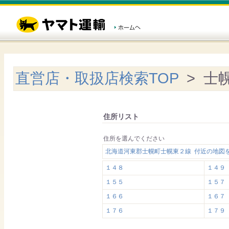
直営店・取扱店検索TOP
> 士
住所リスト
住所を選んでください
北海道河東郡士幌町士幌東２線 付近の地図
１４８
１４９
１５５
１５７
１６６
１６７
１７６
１７９