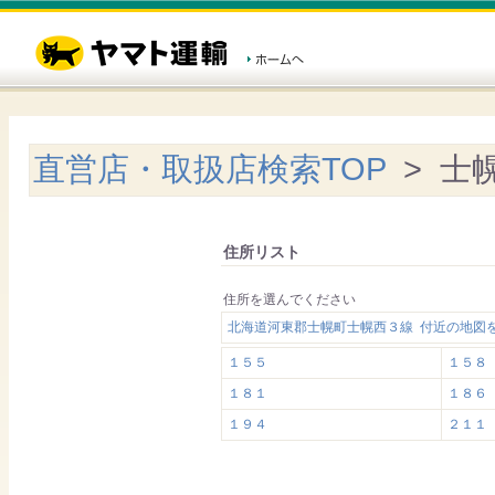
直営店・取扱店検索TOP
> 士
住所リスト
住所を選んでください
北海道河東郡士幌町士幌西３線 付近の地図
１５５
１５８
１８１
１８６
１９４
２１１