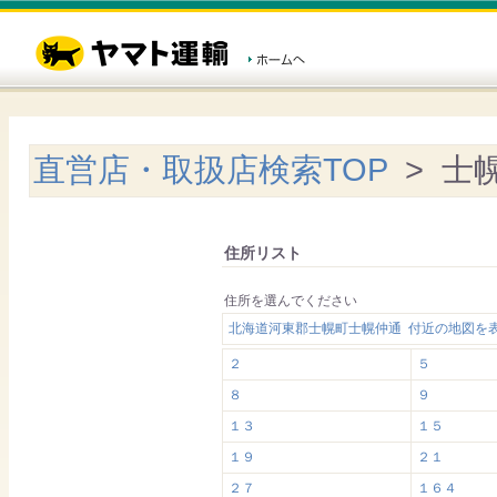
直営店・取扱店検索TOP
> 士
住所リスト
住所を選んでください
北海道河東郡士幌町士幌仲通 付近の地図を
２
５
８
９
１３
１５
１９
２１
２７
１６４