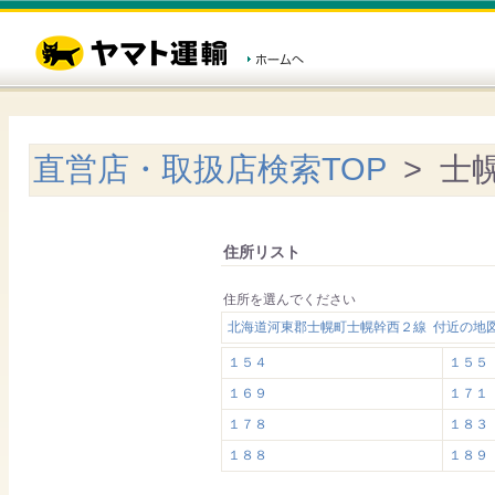
直営店・取扱店検索TOP
> 士
住所リスト
住所を選んでください
北海道河東郡士幌町士幌幹西２線 付近の地
１５４
１５５
１６９
１７１
１７８
１８３
１８８
１８９