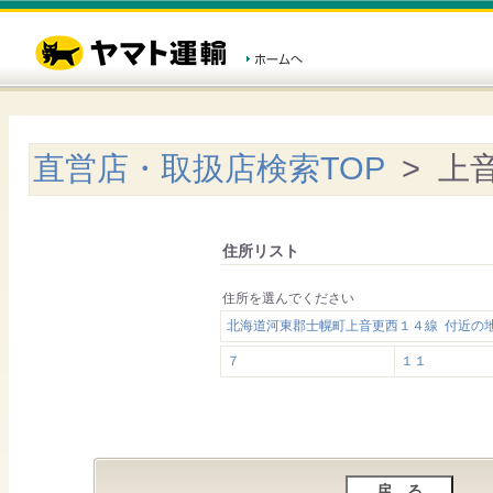
直営店・取扱店検索TOP
> 上
住所リスト
住所を選んでください
北海道河東郡士幌町上音更西１４線 付近の
７
１１