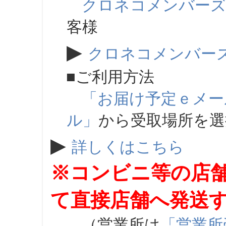
クロネコメンバー
客様
▶
クロネコメンバー
■ご利用方法
「お届け予定ｅメー
ル」
から受取場所を
▶
詳しくはこちら
※コンビニ等の店
て直接店舗へ発送
（営業所は
「営業所