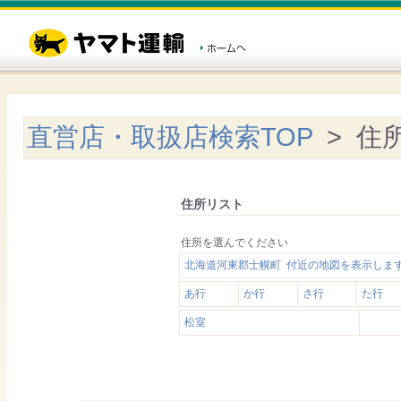
直営店・取扱店検索TOP
> 住
住所リスト
住所を選んでください
北海道河東郡士幌町 付近の地図を表示しま
あ行
か行
さ行
た行
松室