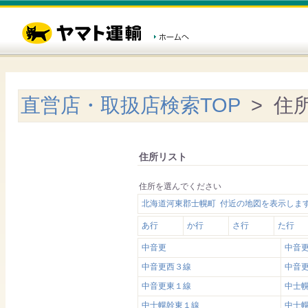
直営店・取扱店検索TOP
> 住
住所リスト
住所を選んでください
北海道河東郡士幌町 付近の地図を表示しま
あ行
か行
さ行
た行
中音更
中音
中音更西３線
中音
中音更東１線
中士
中士幌幹東１線
中士