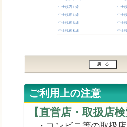
中士幌西１線
中士
中士幌東１線
中士
中士幌東３線
中士
中士幌東８線
中士
ご利用上の注意
【直営店・取扱店検
・コンビニ等の取扱店