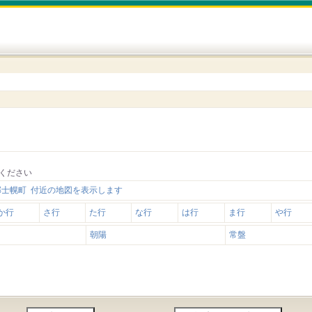
ください
郡士幌町 付近の地図を表示します
か行
さ行
た行
な行
は行
ま行
や行
朝陽
常盤