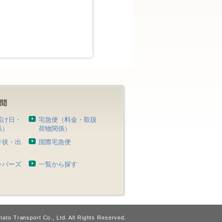
届け日・
宅急便（料金・取扱
係）
荷物関係）
り状・出
国際宅急便
）
ンバーズ
一覧から探す
ato Transport Co., Ltd. All Rights Reserved.