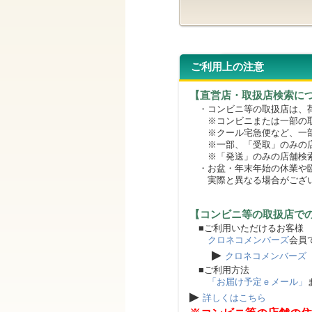
ご利用上の注意
【直営店・取扱店検索に
・コンビニ等の取扱店は、荷
※コンビニまたは一部の取扱
※クール宅急便など、一部
※一部、「受取」のみの店
※「発送」のみの店舗検索
・お盆・年末年始の休業や臨
実際と異なる場合がござ
【コンビニ等の取扱店で
■ご利用いただけるお客様
クロネコメンバーズ
会員
▶
クロネコメンバーズ
■ご利用方法
「お届け予定ｅメール」
▶
詳しくはこちら