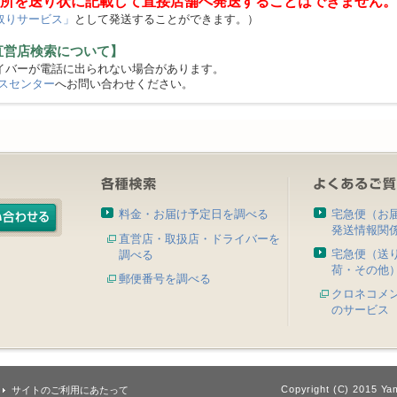
所を送り状に記載して直接店舗へ発送することはできません。
取りサービス」
として発送することができます。）
直営店検索について】
バーが電話に出られない場合があります。
スセンター
へお問い合わせください。
料金・お届け予定日を調べる
宅急便（お
発送情報関
直営店・取扱店・ドライバーを
宅急便（送
調べる
荷・その他
郵便番号を調べる
クロネコメ
のサービス
Copyright (C) 2015 Yam
サイトのご利用にあたって