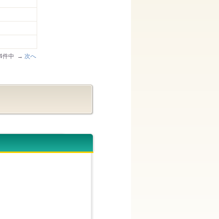
/64件中 →
次へ