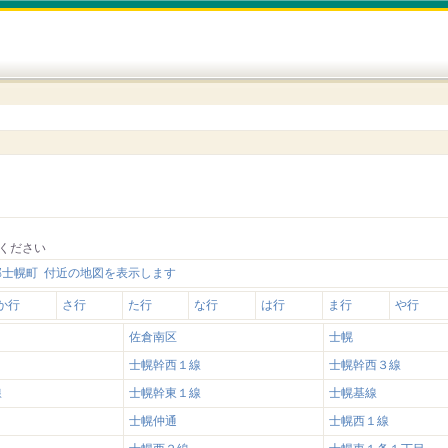
ください
郡士幌町 付近の地図を表示します
か行
さ行
た行
な行
は行
ま行
や行
佐倉南区
士幌
士幌幹西１線
士幌幹西３線
線
士幌幹東１線
士幌基線
士幌仲通
士幌西１線