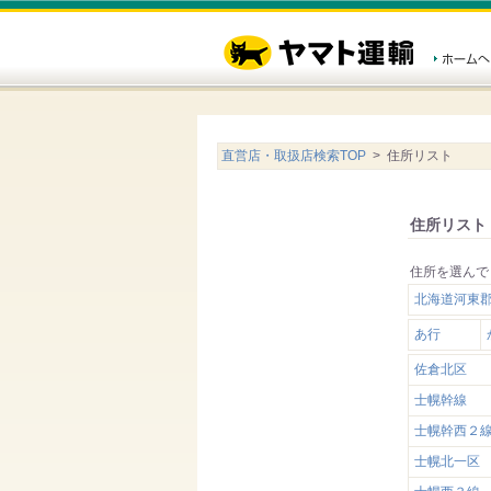
直営店・取扱店検索TOP
> 住所リスト
住所リスト
住所を選んで
北海道河東
あ行
佐倉北区
士幌幹線
士幌幹西２
士幌北一区