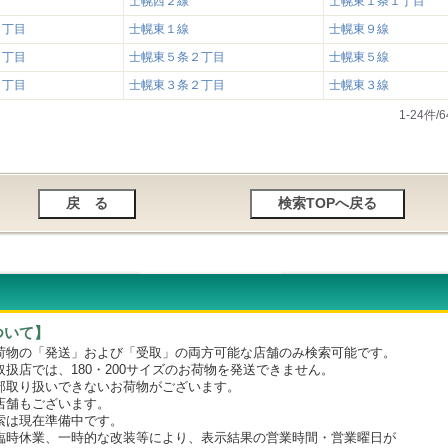
士幌西２線
士幌東１条１丁目
２丁目
士幌東１線
士幌東９線
１丁目
士幌東５条２丁目
士幌東５線
１丁目
士幌東３条２丁目
士幌東３線
1-24件
ついて】
物の「発送」および「受取」の両方可能な店舗のみ検索可能です。
店では、180・200サイズのお荷物を発送できません。
取り扱いできないお荷物がございます。
舗もございます。
は現在準備中です。
時休業、一時的な改装等により、表示結果の営業時間・営業曜日が