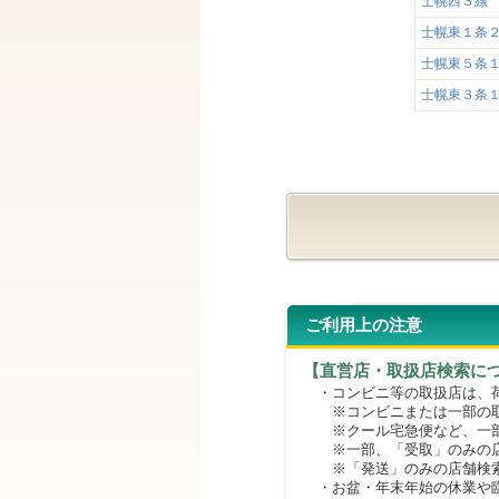
士幌西３線
士幌東１条
士幌東５条
士幌東３条
ご利用上の注意
【直営店・取扱店検索に
・コンビニ等の取扱店は、荷
※コンビニまたは一部の取扱
※クール宅急便など、一部
※一部、「受取」のみの店
※「発送」のみの店舗検索
・お盆・年末年始の休業や臨