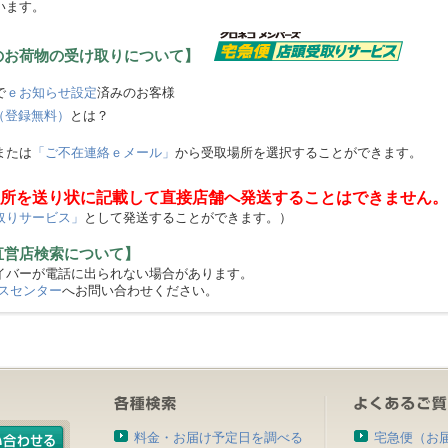
います。
のお荷物の受け取りについて】
で
ｅお知らせ設定
済みのお客様
（登録無料）
とは？
または
「ご不在連絡ｅメール」
から受取場所を選択することができます。
所を送り状に記載して直接店舗へ発送することはできません。
取りサービス」
として発送することができます。）
直営店検索について】
バーが電話に出られない場合があります。
スセンター
へお問い合わせください。
料金・お届け予定日を調べる
宅急便（お