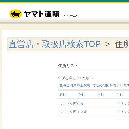
直営店・取扱店検索TOP
> 住
住所リスト
住所を選んでください
北海道河東郡士幌町 付近の地図を表示しま
あ行
か行
さ行
た行
ウリマク西９線
ウリマ
ウリマク西１２線
ウリマ