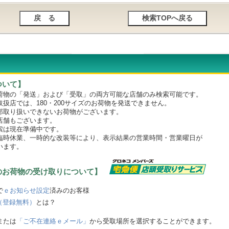
ついて】
物の「発送」および「受取」の両方可能な店舗のみ検索可能です。
店では、180・200サイズのお荷物を発送できません。
取り扱いできないお荷物がございます。
舗もございます。
は現在準備中です。
時休業、一時的な改装等により、表示結果の営業時間・営業曜日が
います。
のお荷物の受け取りについて】
で
ｅお知らせ設定
済みのお客様
（登録無料）
とは？
または
「ご不在連絡ｅメール」
から受取場所を選択することができます。