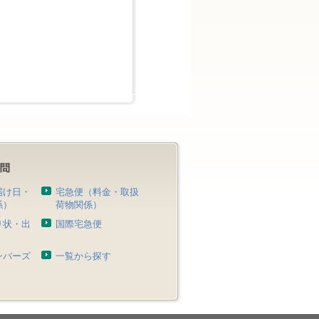
届け日・
宅急便（料金・取扱
係）
荷物関係）
り状・出
国際宅急便
）
ンバーズ
一覧から探す