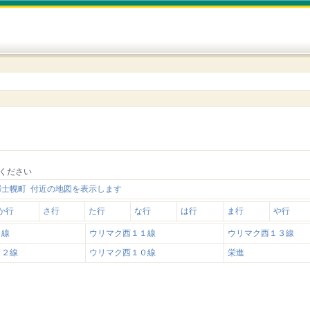
ください
郡士幌町 付近の地図を表示します
か行
さ行
た行
な行
は行
ま行
や行
９線
ウリマク西１１線
ウリマク西１３線
１２線
ウリマク西１０線
栄進