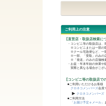
ご利用上の注意
【直営店・取扱店検索に
・コンビニ等の取扱店は、荷
※コンビニまたは一部の取扱
※クール宅急便など、一部
※一部、「受取」のみの店
※「発送」のみの店舗検索
・お盆・年末年始の休業や臨
実際と異なる場合がござ
【コンビニ等の取扱店で
■ご利用いただけるお客様
クロネコメンバーズ
会員
▶
クロネコメンバーズ
■ご利用方法
「お届け予定ｅメール」