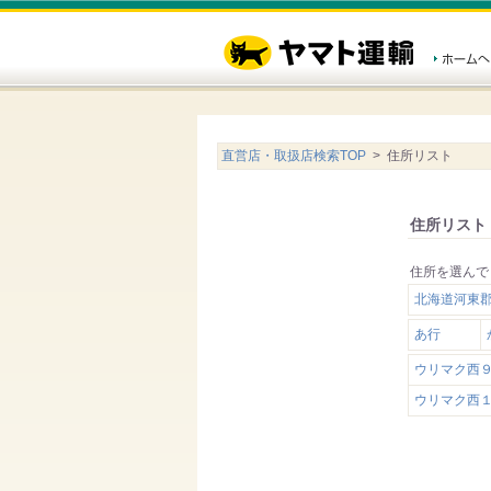
直営店・取扱店検索TOP
> 住所リスト
住所リスト
住所を選んで
北海道河東
あ行
ウリマク西
ウリマク西