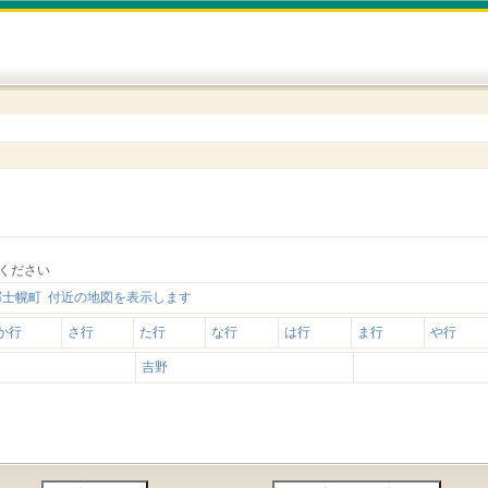
ください
郡士幌町 付近の地図を表示します
か行
さ行
た行
な行
は行
ま行
や行
吉野