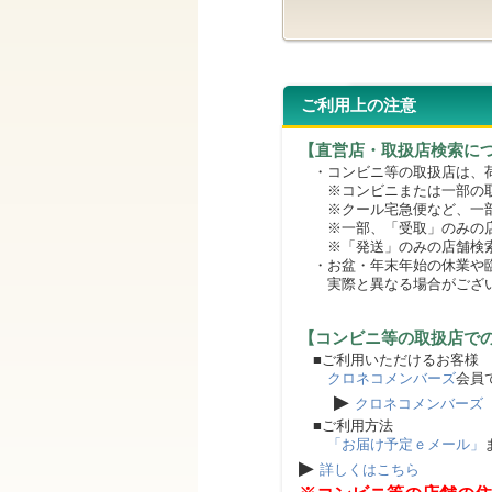
ご利用上の注意
【直営店・取扱店検索に
・コンビニ等の取扱店は、荷
※コンビニまたは一部の取扱
※クール宅急便など、一部
※一部、「受取」のみの店
※「発送」のみの店舗検索
・お盆・年末年始の休業や臨
実際と異なる場合がござ
【コンビニ等の取扱店で
■ご利用いただけるお客様
クロネコメンバーズ
会員
▶
クロネコメンバーズ
■ご利用方法
「お届け予定ｅメール」
▶
詳しくはこちら