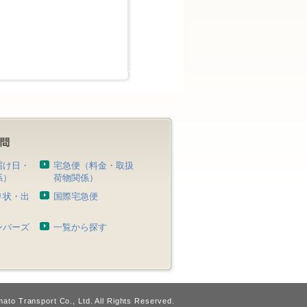
届け日・
宅急便（料金・取扱
係）
荷物関係）
り状・出
国際宅急便
）
ンバーズ
一覧から探す
ato Transport Co., Ltd. All Rights Reserved.