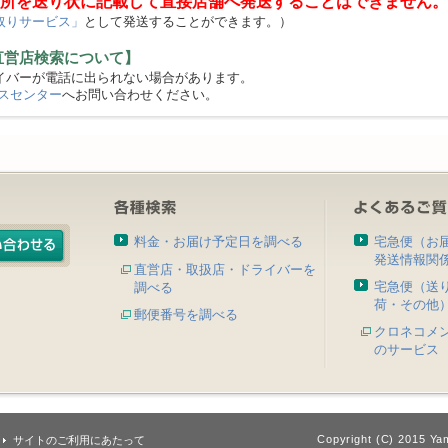
所を送り状に記載して直接店舗へ発送することはできません。
取りサービス」
として発送することができます。）
直営店検索について】
バーが電話に出られない場合があります。
スセンター
へお問い合わせください。
料金・お届け予定日を調べる
宅急便（お
発送情報関
直営店・取扱店・ドライバーを
宅急便（送
調べる
荷・その他
郵便番号を調べる
クロネコメ
のサービス
Copyright (C) 2015 Yam
サイトのご利用にあたって