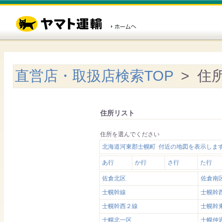
直営店・取扱店検索TOP
> 住
住所リスト
住所を選んでください
北海道河東郡士幌町 付近の地図を表示しま
あ行
か行
さ行
た行
佐倉北区
佐倉南
士幌幹線
士幌幹
士幌幹西２線
士幌幹
士幌北一区
士幌仲