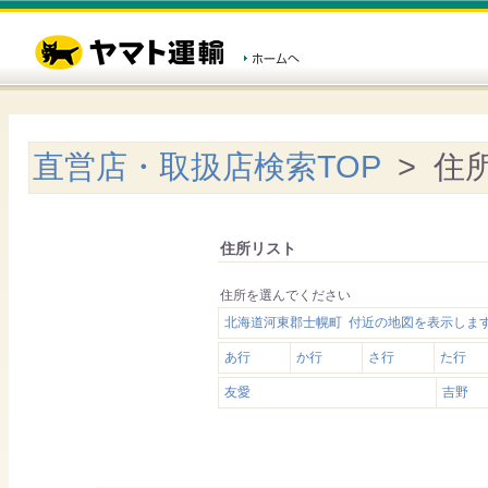
直営店・取扱店検索TOP
> 住
住所リスト
住所を選んでください
北海道河東郡士幌町 付近の地図を表示しま
あ行
か行
さ行
た行
友愛
吉野