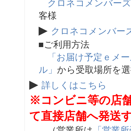
クロネコメンバー
客様
▶
クロネコメンバー
■ご利用方法
「お届け予定ｅメー
ル」
から受取場所を
▶
詳しくはこちら
※コンビニ等の店
て直接店舗へ発送
（営業所は
「営業所