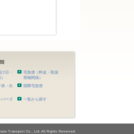
届け日・
宅急便（料金・取扱
係）
荷物関係）
り状・出
国際宅急便
）
ンバーズ
一覧から探す
ato Transport Co., Ltd. All Rights Reserved.