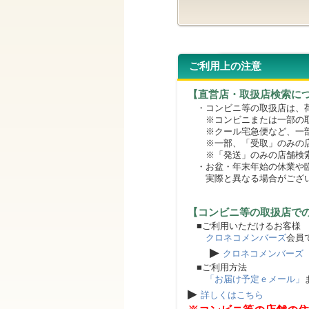
ご利用上の注意
【直営店・取扱店検索に
・コンビニ等の取扱店は、荷
※コンビニまたは一部の取扱
※クール宅急便など、一部
※一部、「受取」のみの店
※「発送」のみの店舗検索
・お盆・年末年始の休業や臨
実際と異なる場合がござ
【コンビニ等の取扱店で
■ご利用いただけるお客様
クロネコメンバーズ
会員
▶
クロネコメンバーズ
■ご利用方法
「お届け予定ｅメール」
▶
詳しくはこちら