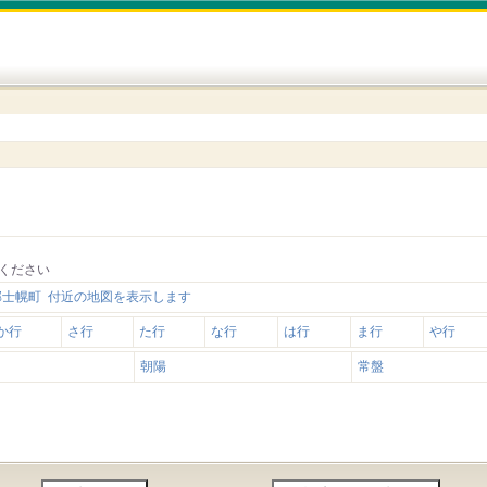
ください
郡士幌町 付近の地図を表示します
か行
さ行
た行
な行
は行
ま行
や行
朝陽
常盤