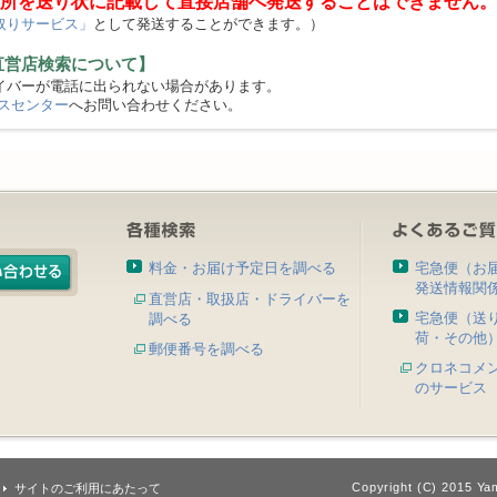
所を送り状に記載して直接店舗へ発送することはできません。
取りサービス」
として発送することができます。）
直営店検索について】
バーが電話に出られない場合があります。
スセンター
へお問い合わせください。
料金・お届け予定日を調べる
宅急便（お
発送情報関
直営店・取扱店・ドライバーを
宅急便（送
調べる
荷・その他
郵便番号を調べる
クロネコメ
のサービス
Copyright (C) 2015 Yam
サイトのご利用にあたって