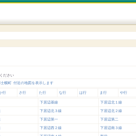
ください
郡士幌町 付近の地図を表示します
か行
さ行
た行
な行
は行
ま行
や行
下居辺基線
下居辺北１線
線
下居辺北３線
下居辺北２線
線
下居辺第一
下居辺第二
線
下居辺西２線
下居辺南３線