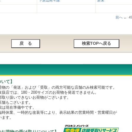
線
下居辺南４線
新栄
前へ
← 4
ついて】
物の「発送」および「受取」の両方可能な店舗のみ検索可能です。
店では、180・200サイズのお荷物を発送できません。
取り扱いできないお荷物がございます。
舗もございます。
は現在準備中です。
時休業、一時的な改装等により、表示結果の営業時間・営業曜日が
います。
のお荷物の受け取りについて】