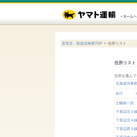
直営店・取扱店検索TOP
> 住所リスト
住所リスト
住所を選んで
北海道河東
あ行
士幌南一区
下居辺北５
下居辺北４
下居辺西３