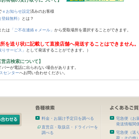
で
ｅお知らせ設定
済みのお客様
（登録無料）
とは？
または
「ご不在連絡ｅメール」
から受取場所を選択することができます。
所を送り状に記載して直接店舗へ発送することはできません。
取りサービス」
として発送することができます。）
直営店検索について】
バーが電話に出られない場合があります。
スセンター
へお問い合わせください。
料金・お届け予定日を調べる
宅急便（お
発送情報関
直営店・取扱店・ドライバーを
宅急便（送
調べる
荷・その他