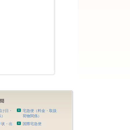
届け日・
宅急便（料金・取扱
係）
荷物関係）
り状・出
国際宅急便
）