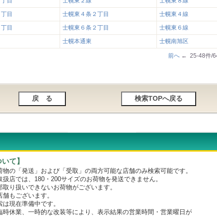
２丁目
士幌東２線
士幌東８線
１丁目
士幌東４条２丁目
士幌東４線
１丁目
士幌東６条２丁目
士幌東６線
士幌本通東
士幌南旭区
前へ
← 25-48件/
ついて】
物の「発送」および「受取」の両方可能な店舗のみ検索可能です。
店では、180・200サイズのお荷物を発送できません。
取り扱いできないお荷物がございます。
舗もございます。
は現在準備中です。
時休業、一時的な改装等により、表示結果の営業時間・営業曜日が