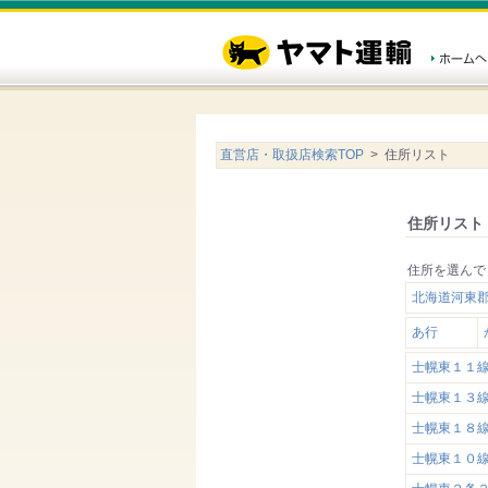
直営店・取扱店検索TOP
> 住所リスト
住所リスト
住所を選んで
北海道河東
あ行
士幌東１１
士幌東１３
士幌東１８
士幌東１０