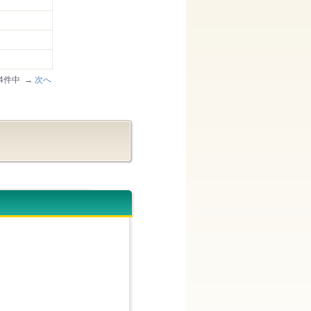
64件中 →
次へ