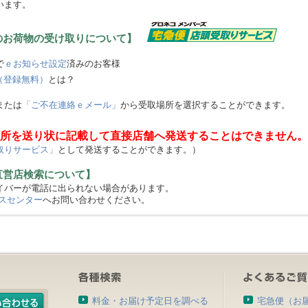
います。
のお荷物の受け取りについて】
で
ｅお知らせ設定
済みのお客様
（登録無料）
とは？
または
「ご不在連絡ｅメール」
から受取場所を選択することができます。
所を送り状に記載して直接店舗へ発送することはできません。
取りサービス」
として発送することができます。）
直営店検索について】
バーが電話に出られない場合があります。
スセンター
へお問い合わせください。
料金・お届け予定日を調べる
宅急便（お