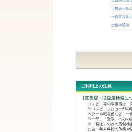
士幌東２条
士幌東４条
士幌東６条
士幌本通西
ご利用上の注意
【直営店・取扱店検索に
・コンビニ等の取扱店は、荷
※コンビニまたは一部の取扱
※クール宅急便など、一部
※一部、「受取」のみの店
※「発送」のみの店舗検索
・お盆・年末年始の休業や臨