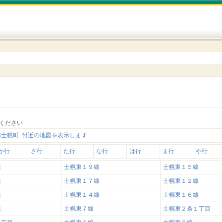
ください
郡士幌町 付近の地図を表示します
か行
さ行
た行
な行
は行
ま行
や行
線
士幌東１９線
士幌東１５線
線
士幌東１７線
士幌東１２線
線
士幌東１４線
士幌東１６線
線
士幌東７線
士幌東２条１丁目