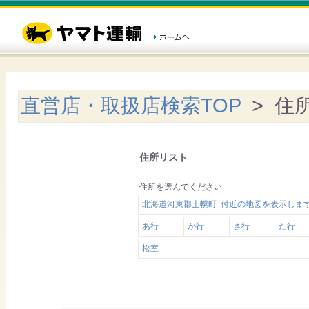
直営店・取扱店検索TOP
> 住
住所リスト
住所を選んでください
北海道河東郡士幌町 付近の地図を表示しま
あ行
か行
さ行
た行
松室