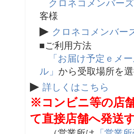
クロネコメンバー
客様
▶
クロネコメンバー
■ご利用方法
「お届け予定ｅメー
ル」
から受取場所を
▶
詳しくはこちら
※コンビニ等の店
て直接店舗へ発送
（営業所は
「営業所