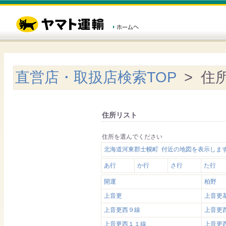
直営店・取扱店検索TOP
> 住
住所リスト
住所を選んでください
北海道河東郡士幌町 付近の地図を表示しま
あ行
か行
さ行
た行
開運
柏野
上音更
上音更
上音更西９線
上音更
上音更西１１線
上音更