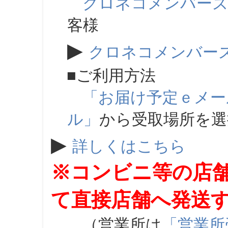
クロネコメンバー
客様
▶
クロネコメンバー
■ご利用方法
「お届け予定ｅメー
ル」
から受取場所を
▶
詳しくはこちら
※コンビニ等の店
て直接店舗へ発送
（営業所は
「営業所