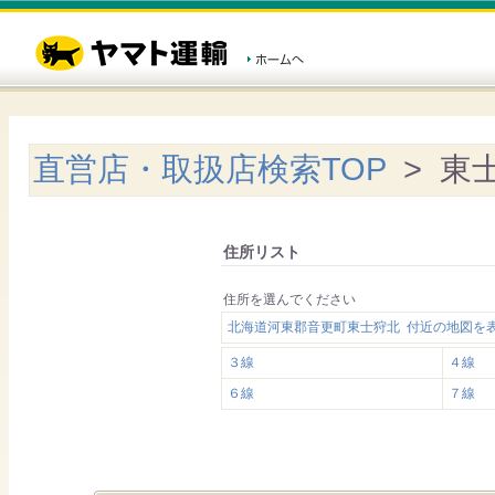
直営店・取扱店検索TOP
> 東
住所リスト
住所を選んでください
北海道河東郡音更町東士狩北 付近の地図を
３線
４線
６線
７線