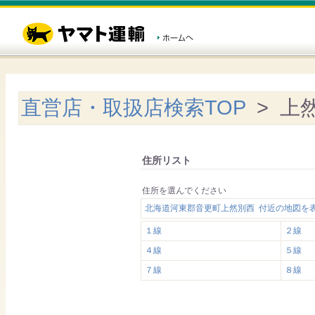
直営店・取扱店検索TOP
> 上
住所リスト
住所を選んでください
北海道河東郡音更町上然別西 付近の地図を
１線
２線
４線
５線
７線
８線