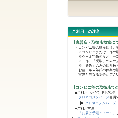
ご利用上の注意
【直営店・取扱店検索に
・コンビニ等の取扱店は、荷
※コンビニまたは一部の取扱
※クール宅急便など、一部
※一部、「受取」のみの店
※「発送」のみの店舗検索
・お盆・年末年始の休業や臨
実際と異なる場合がござ
【コンビニ等の取扱店で
■ご利用いただけるお客様
クロネコメンバーズ
会員
▶
クロネコメンバーズ
■ご利用方法
「お届け予定ｅメール」