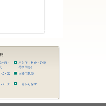
届け日・
宅急便（料金・取扱
係）
荷物関係）
り状・出
国際宅急便
）
ンバーズ
一覧から探す