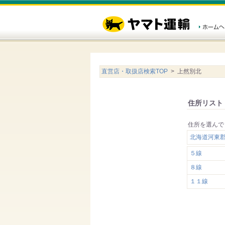
直営店・取扱店検索TOP
> 上然別北
住所リスト
住所を選んで
北海道河東
５線
８線
１１線