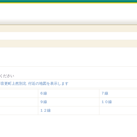
ください
郡音更町上然別北 付近の地図を表示します
６線
７線
９線
１０線
１２線