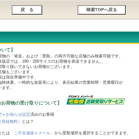
ついて】
物の「発送」および「受取」の両方可能な店舗のみ検索可能です。
店では、180・200サイズのお荷物を発送できません。
取り扱いできないお荷物がございます。
舗もございます。
は現在準備中です。
時休業、一時的な改装等により、表示結果の営業時間・営業曜日が
います。
のお荷物の受け取りについて】
で
ｅお知らせ設定
済みのお客様
（登録無料）
とは？
または
「ご不在連絡ｅメール」
から受取場所を選択することができます。