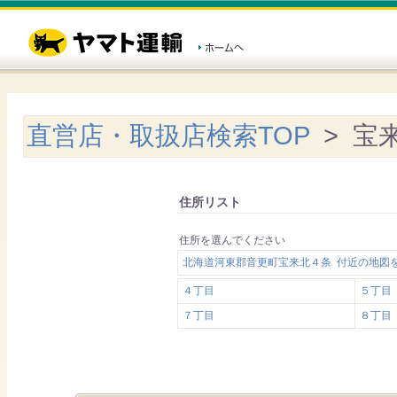
直営店・取扱店検索TOP
> 宝
住所リスト
住所を選んでください
北海道河東郡音更町宝来北４条 付近の地図
４丁目
５丁目
７丁目
８丁目