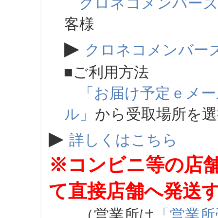
クロネコメンバー
客様
▶
クロネコメンバー
■ご利用方法
「お届け予定ｅメー
ル」
から受取場所を
▶
詳しくはこちら
※コンビニ等の店
て直接店舗へ発送
（営業所は
「営業所