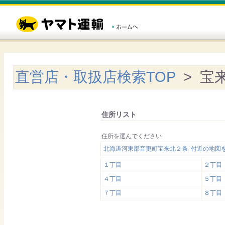
直営店・取扱店検索TOP
> 宝
住所リスト
住所を選んでください
北海道河東郡音更町宝来北２条 付近の地図
１丁目
２丁目
４丁目
５丁目
７丁目
８丁目