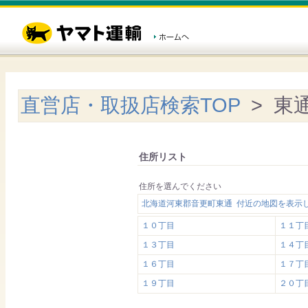
直営店・取扱店検索TOP
> 東
住所リスト
住所を選んでください
北海道河東郡音更町東通 付近の地図を表示
１０丁目
１１丁
１３丁目
１４丁
１６丁目
１７丁
１９丁目
２０丁