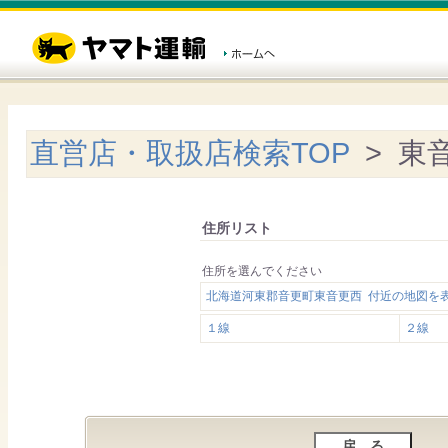
直営店・取扱店検索TOP
> 東
住所リスト
住所を選んでください
北海道河東郡音更町東音更西 付近の地図を
１線
２線