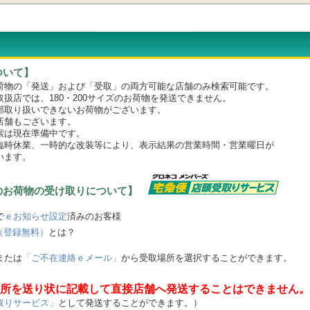
ついて】
物の「発送」および「受取」の両方可能な店舗のみ検索可能です。
店では、180・200サイズのお荷物を発送できません。
取り扱いできないお荷物がございます。
舗もございます。
は現在準備中です。
時休業、一時的な改装等により、表示結果の営業時間・営業曜日が
います。
のお荷物の受け取りについて】
で
ｅお知らせ設定
済みのお客様
（登録無料）
とは？
または
「ご不在連絡ｅメール」
から受取場所を選択することができます。
所を送り状に記載して直接店舗へ発送することはできません。
取りサービス」
として発送することができます。）