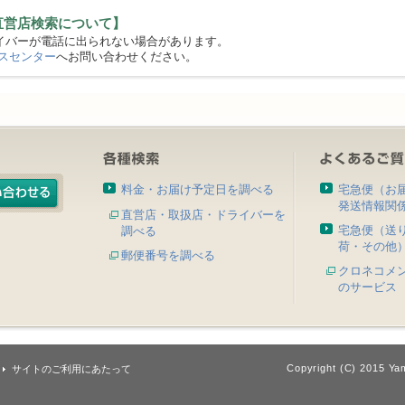
直営店検索について】
バーが電話に出られない場合があります。
スセンター
へお問い合わせください。
料金・お届け予定日を調べる
宅急便（お
発送情報関
直営店・取扱店・ドライバーを
宅急便（送
調べる
荷・その他
郵便番号を調べる
クロネコメ
のサービス
Copyright (C) 2015 Yam
サイトのご利用にあたって