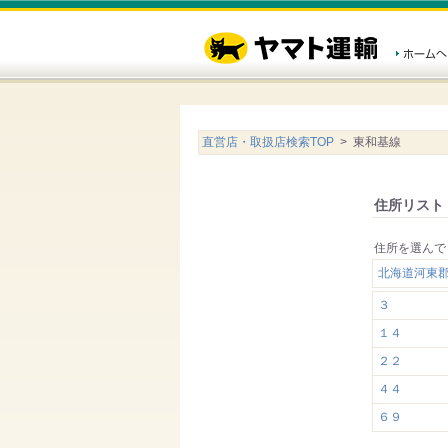
直営店・取扱店検索TOP
> 東和基線
住所リスト
住所を選んで
北海道河東
３
１４
２２
４４
６９