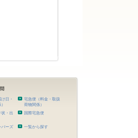
届け日・
宅急便（料金・取扱
係）
荷物関係）
り状・出
国際宅急便
）
ンバーズ
一覧から探す