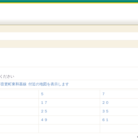
ください
郡音更町東和基線 付近の地図を表示します
５
７
１７
２０
２５
３５
４９
６１