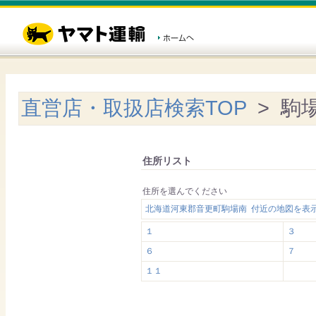
直営店・取扱店検索TOP
> 駒
住所リスト
住所を選んでください
北海道河東郡音更町駒場南 付近の地図を表
１
３
６
７
１１