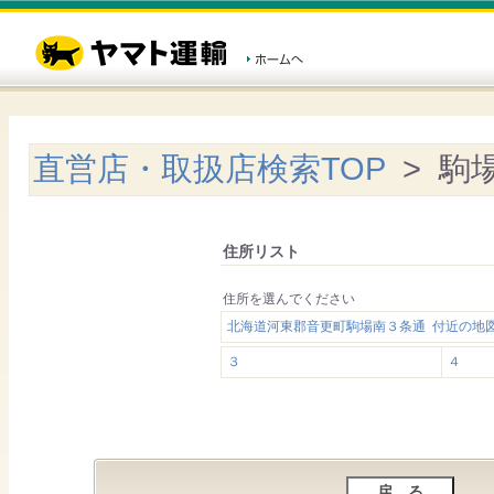
直営店・取扱店検索TOP
> 駒
住所リスト
住所を選んでください
北海道河東郡音更町駒場南３条通 付近の地
３
４